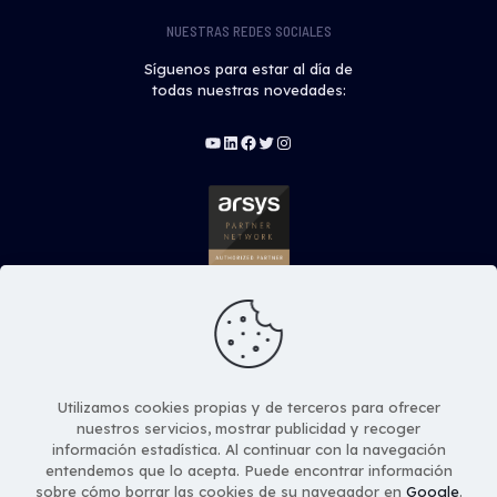
NUESTRAS REDES SOCIALES
Síguenos para estar al día de
todas nuestras novedades:
YouTube
LinkedIn
Facebook
Twitter
Instagram
Utilizamos cookies propias y de terceros para ofrecer
Copyright © Stratos Global Solutions S.L. Todos los
nuestros servicios, mostrar publicidad y recoger
derechos Reservados
información estadística. Al continuar con la navegación
entendemos que lo acepta. Puede encontrar información
Aviso Legal y Condiciones de Uso
sobre cómo borrar las cookies de su navegador en
Google
.
Política de Privacidad
Política de Cookies