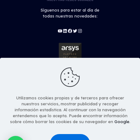
Síguenos para estar al día de
todas nuestras novedades:
YouTube
LinkedIn
Facebook
Twitter
Instagram
Utilizamos cookies propias y de terceros para ofrecer
nuestros servicios, mostrar publicidad y recoger
Copyright © Stratos Global Solutions S.L. Todos los
información estadística. Al continuar con la navegación
derechos Reservados
entendemos que lo acepta. Puede encontrar información
sobre cómo borrar las cookies de su navegador en
Google
.